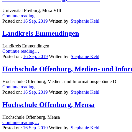
Württemberg”
Universität Freiburg, Mesa VIII
“Universität
Continue reading
…
Freiburg,
Posted on:
16 Sep. 2019
Written by:
Stephanie Kehl
Mesa
VIII”
Landkreis Emmendingen
Landkreis Emmendingen
“Landkreis
Continue reading
…
Emmendingen”
Posted on:
16 Sep. 2019
Written by:
Stephanie Kehl
Hochschule Offenburg, Medien- und Info
Hochschule Offenburg, Medien- und Informationsgebäude D
“Hochschule
Continue reading
…
Offenburg,
Posted on:
16 Sep. 2019
Written by:
Stephanie Kehl
Medien-
und
Hochschule Offenburg, Mensa
Informationsgebäude
D”
Hochschule Offenburg, Mensa
“Hochschule
Continue reading
…
Offenburg,
Posted on:
16 Sep. 2019
Written by:
Stephanie Kehl