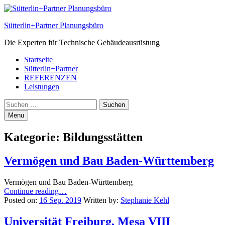
Sütterlin+Partner Planungsbüro
Die Experten für Technische Gebäudeausrüstung
Primary
Startseite
Sütterlin+Partner
Menu
REFERENZEN
Leistungen
Search
Suchen
nach:
Menu
Kategorie:
Bildungsstätten
Vermögen und Bau Baden-Württemberg
Vermögen und Bau Baden-Württemberg
“Vermögen
Continue reading
…
und
Posted on:
16 Sep. 2019
Written by:
Stephanie Kehl
Bau
Baden-
Universität Freiburg, Mesa VIII