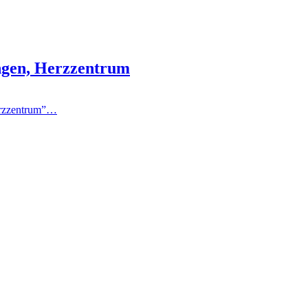
ngen, Herzzentrum
rzzentrum”
…