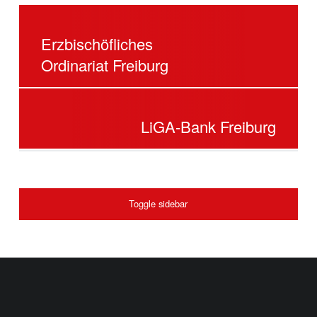
N
BEITRAGSNAVIGATION
E
Erzbischöfliches
R
Ordinariat Freiburg
P
L
A
LiGA-Bank Freiburg
N
U
N
SIDEBAR
G
Toggle sidebar
S
B
Ü
R
FOOTER SIDEBAR
O