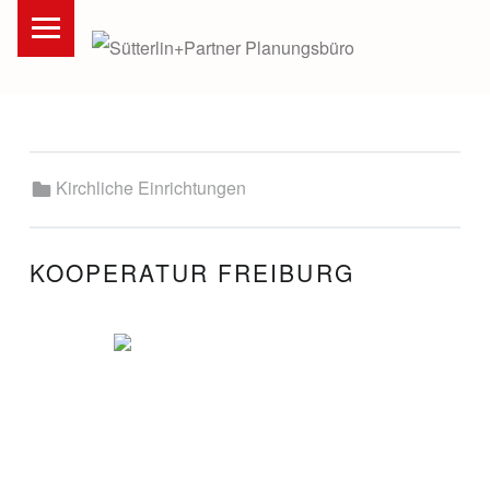
PRIMARY MENU
S
Ü
T
T
E
Categorized in:
Kirchliche Einrichtungen
R
L
I
KOOPERATUR FREIBURG
N
+
P
A
R
T